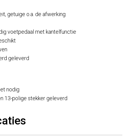
it, getuige o.a. de afwerking
dig voetpedaal met kantelfunctie
eschikt
uwen
erd geleverd
set nodig
n 13-polige stekker geleverd
caties