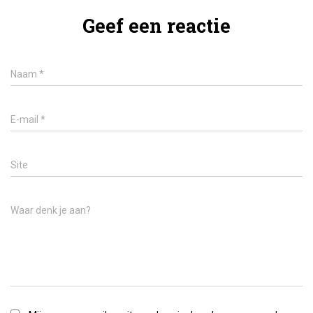
Geef een reactie
Naam
*
E-mail
*
Site
Waar denk je aan?