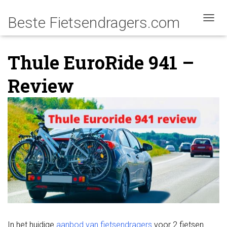
NAVIG
Thule EuroRide 941 –
Review
In het huidige
aanbod van fietsendragers
voor 2 fietsen